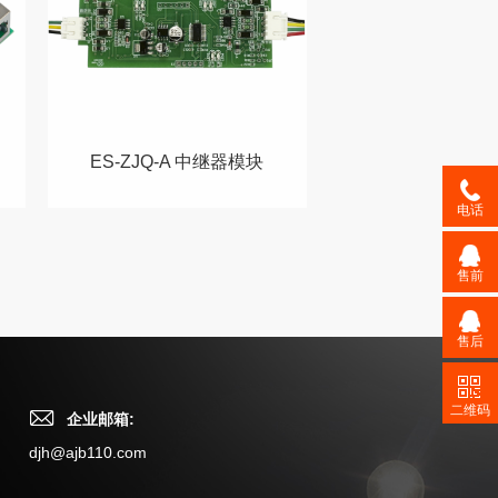
ES-ZJQ-A 中继器模块
电话
售前
售后
二维码
企业邮箱:
djh@ajb110.com